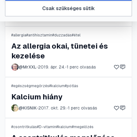
Laktóz &#8211; intolerancia
Csak szükséges sütik
@
vaar
•
2025. máj. 8.
•
1
perc olvasás
#
allergia
#
antihisztamin
#
duzzadás
#
étel
Az allergia okai, tünetei és
kezelése
@
MrXXL
•
2019. ápr. 24.
•
1
perc olvasás
#
egészségmegőrzés
#
kalcium
#
pótlás
Kalcium hiány
@
KISNIK
•
2017. okt. 29.
•
1
perc olvasás
#
csontritkulás
#
D-vitamin
#
kalcium
#
megelőzés