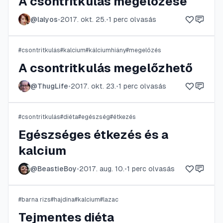
A csontritkulás megelőzése
@
lalyos
•
2017. okt. 25.
•
1
perc olvasás
#
csontritkulás
#
kalcium
#
kálciumhiány
#
megelőzés
A csontritkulás megelőzhető
@
ThugLife
•
2017. okt. 23.
•
1
perc olvasás
#
csontritkulás
#
diéta
#
egészség
#
étkezés
Egészséges étkezés és a
kalcium
@
BeastieBoy
•
2017. aug. 10.
•
1
perc olvasás
#
barna rizs
#
hajdina
#
kalcium
#
lazac
Tejmentes diéta