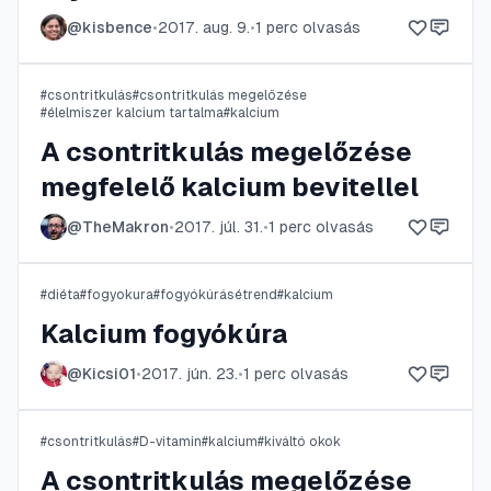
@
kisbence
•
2017. aug. 9.
•
1
perc olvasás
#
csontritkulás
#
csontritkulás megelőzése
#
élelmiszer kalcium tartalma
#
kalcium
A csontritkulás megelőzése
megfelelő kalcium bevitellel
@
TheMakron
•
2017. júl. 31.
•
1
perc olvasás
#
diéta
#
fogyokura
#
fogyókúrásétrend
#
kalcium
Kalcium fogyókúra
@
Kicsi01
•
2017. jún. 23.
•
1
perc olvasás
#
csontritkulás
#
D-vitamin
#
kalcium
#
kiváltó okok
A csontritkulás megelőzése