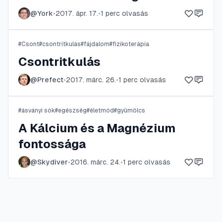
@
York
•
2017. ápr. 17.
•
1
perc olvasás
#
Csont
#
csontritkulás
#
fájdalom
#
fizikoterápia
Csontritkulás
@
Prefect
•
2017. márc. 26.
•
1
perc olvasás
#
ásványi sók
#
egészség
#
életmód
#
gyümölcs
A Kálcium és a Magnézium
fontossága
@
Skydiver
•
2016. márc. 24.
•
1
perc olvasás