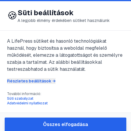
😍 LifePress
Bejelentkezés
Süti beállítások
🍪
A legjobb élmény érdekében sütiket használunk
← Összes címke
🏷️
#
kalcium
A LifePress sütiket és hasonló technológiákat
használ, hogy biztosítsa a weboldal megfelelő
működését, elemezze a látogatottságot és személyre
13
cikk található ezzel a címkével
szabja a tartalmat. Az alábbi beállításokkal
testreszabhatod a sütik használatát.
Részletes beállítások →
#
allergia
#
anafilaxiás sokk
#
dermografizmus
#
kalcium
További információ:
Csalánkiütés
Süti szabályzat
Adatvédelmi nyilatkozat
@
Vizigt
•
2025. máj. 19.
•
1
perc olvasás
Összes elfogadása
#
kalcium
#
laktáz
#
laktóz
#
tej