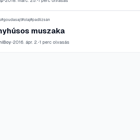
Sp
•
2018. márc. 25.
•
1
perc olvasás
s
#
goudasajt
#
olaj
#
padlizsán
nyhúsos muszaka
miBoy
•
2016. ápr. 2.
•
1
perc olvasás
Auto
Rólunk
Kapc