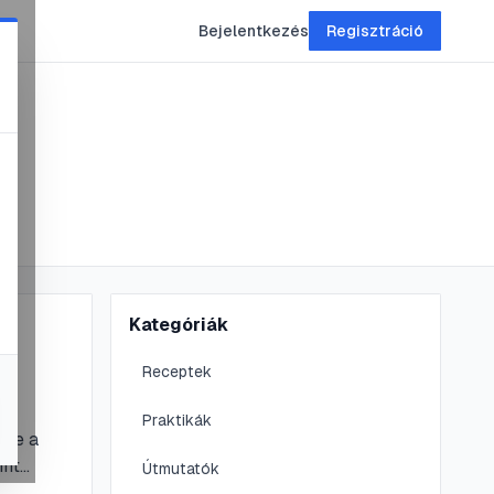
Bejelentkezés
Regisztráció
Kategóriák
Receptek
Praktikák
 de a
int
Útmutatók
ldség