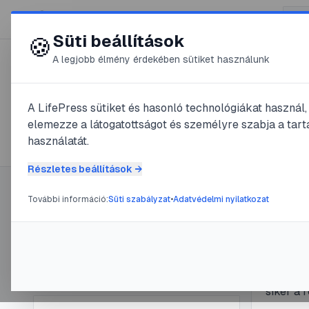
😍 LifePress
Süti beállítások
🍪
A legjobb élmény érdekében sütiket használunk
← Összes címke
🏷️
#
padlizsán
A LifePress sütiket és hasonló technológiákat használ
elemezze a látogatottságot és személyre szabja a tarta
5
cikk található ezzel a címkével
használatát.
Részletes beállítások →
További információ:
Süti szabályzat
•
Adatvédelmi nyilatkozat
Címke információ
#
padlizsán
A pad
Név:
padlizsán
Cikkek száma:
5
útmu
Slug:
padlizsan
A padliz
siker a 
például 