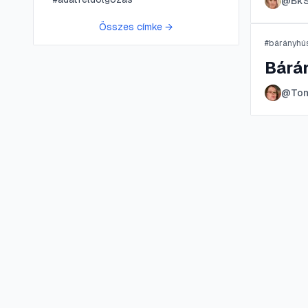
@
Bk
Összes címke →
#
bárányhú
Bárá
@
To
😍 LifePress