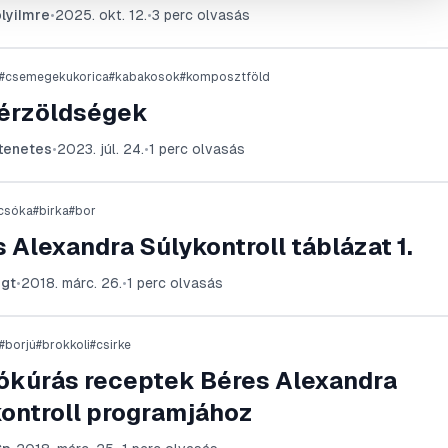
lyiImre
•
2025. okt. 12.
•
3
perc olvasás
ízét és textúráját a téli hónapokra is. Ismerje meg a lépések
s fagyasztott padlizsánhoz, a szeleteléstől a csomagolásig!
#
csemegekukorica
#
kabakosok
#
komposztföld
érzöldségek
tenetes
•
2023. júl. 24.
•
1
perc olvasás
icsóka
#
birka
#
bor
 Alexandra Súlykontroll táblázat 1.
igt
•
2018. márc. 26.
•
1
perc olvasás
#
borjú
#
brokkoli
#
csirke
ókúrás receptek Béres Alexandra
kontroll programjához