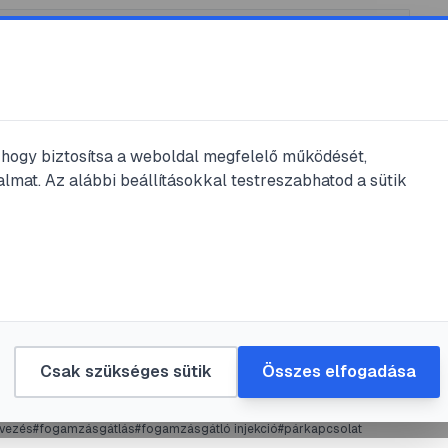
, hogy biztosítsa a weboldal megfelelő működését,
lmat. Az alábbi beállításokkal testreszabhatod a sütik
is
#
HIV Kaposi
#
óvszer
nedek84
•
2025. márc. 10.
•
1
perc olvasás
Csak szükséges sütik
Összes elfogadása
rvezés
#
fogamzásgátlás
#
fogamzásgátló injekció
#
párkapcsolat