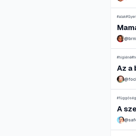
#
alak
#
Gye
Mama
@
brn
#
higiéné
#
h
Az a
@
foc
#
függősé
A sz
@
saf