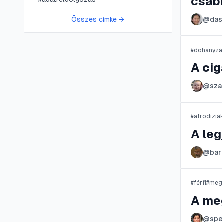
csáb
Összes címke →
@
das
#
dohányzá
A cig
@
sz
#
afrodizi
A leg
@
bar
#
férfi
#
meg
A me
@
spe