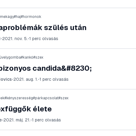
rmekágy
#
haj
#
hormonok
problémák szülés után
i
•
2021. nov. 5.
•
1
perc olvasás
üvelygomba
#
kankó
#
szex
 bizonyos candida&#8230;
iovics
•
2021. aug. 1.
•
1
perc olvasás
gek
#
kényszeresség
#
párkapcsolat
#
szex
exfüggők élete
e
•
2021. máj. 21.
•
1
perc olvasás