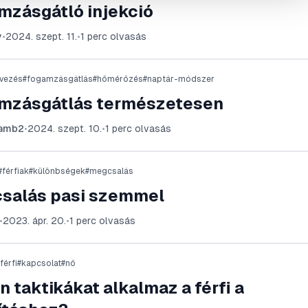
mzásgátló injekció
y
•
2024. szept. 11.
•
1
perc olvasás
rvezés
#
fogamzásgátlás
#
hőmérőzés
#
naptár-módszer
mzásgátlás természetesen
lamb2
•
2024. szept. 10.
•
1
perc olvasás
#
férfiak
#
különbségek
#
megcsalás
salás pasi szemmel
•
2023. ápr. 20.
•
1
perc olvasás
férfi
#
kapcsolat
#
nő
n taktikákat alkalmaz a férfi a