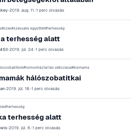
ckey
•
2019. aug. 11.
•
1
perc olvasás
us
#
szex
#
szexuális együttlét
#
terhesség
a terhesség alatt
u453
•
2019. júl. 24.
•
1
perc olvasás
lószobatitkok
#
homonháztartás változásai
#
kismama
smamák hálószobatitkai
an
•
2019. júl. 18.
•
1
perc olvasás
zex
#
terhesség
ka terhesség alatt
wis
•
2019. júl. 6.
•
1
perc olvasás