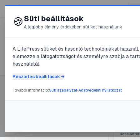
😍 LifePress
Süti beállítások
🍪
A legjobb élmény érdekében sütiket használunk
← Összes címke
🏷️
#
szex
A LifePress sütiket és hasonló technológiákat használ
elemezze a látogatottságot és személyre szabja a tarta
44
cikk található ezzel a címkével
használatát.
Részletes beállítások →
További információ:
Süti szabályzat
•
Adatvédelmi nyilatkozat
Címke információ
#
AIDS
#
anál
AIDS
Név:
szex
Cikkek száma:
44
@
be
Slug:
szex
#
családte