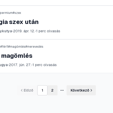
permium
#
szex
gia szex után
ykutya
•
2019. ápr. 12.
•
1
perc olvasás
ó
#
férfi
#
magömlés
#
merevedés
i magömlés
ugya
•
2017. jún. 27.
•
1
perc olvasás
Előző
1
2
Következő
További oldalak