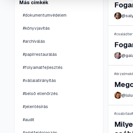
Más címkék
Foga
#
dokumentumvédelem
@
sal
#
könyvjavítás
#
családte
#
archíválás
Foga
#
papírrestaurálás
@
ga
#
folyamatfejlesztés
#
érzelmek
#
vállalatirányítás
Megc
#
belső ellenőrzés
@
lulu
#
jelentésírás
#
csábítás
#
#
audit
Milye
#
adatfeldolgozás