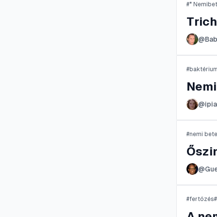
#
* Nemibe
Tric
@
Ba
#
baktériu
Nemi
@
ipi
#
nemi bet
Őszi
@
Gu
#
fertőzés
#
A ne