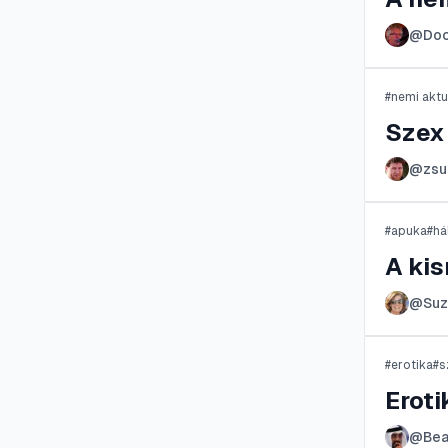
@
Do
#
nemi akt
Szex 
@
zs
#
apuka
#
há
A ki
@
Suz
#
erotika
#
s
Eroti
@
Bea