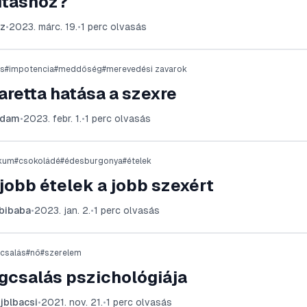
ításhoz?
z
•
2023. márc. 19.
•
1
perc olvasás
s
#
impotencia
#
meddőség
#
merevedési zavarok
aretta hatása a szexre
adam
•
2023. febr. 1.
•
1
perc olvasás
ákum
#
csokoládé
#
édesburgonya
#
ételek
jobb ételek a jobb szexért
bibaba
•
2023. jan. 2.
•
1
perc olvasás
csalás
#
nő
#
szerelem
gcsalás pszichológiája
jblbacsi
•
2021. nov. 21.
•
1
perc olvasás