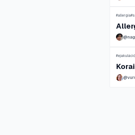
#
allergia
#
s
Aller
@
nag
#
ejakuláci
Kora
@
vur