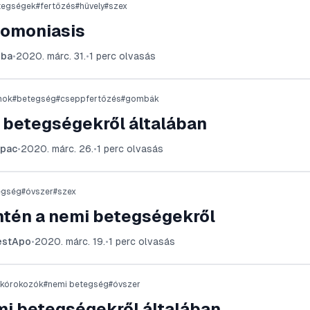
tegségek
#
fertőzés
#
hüvely
#
szex
homoniasis
bba
•
2020. márc. 31.
•
1
perc olvasás
mok
#
betegség
#
cseppfertőzés
#
gombák
 betegségekről általában
apac
•
2020. márc. 26.
•
1
perc olvasás
egség
#
óvszer
#
szex
ntén a nemi betegségekről
estApo
•
2020. márc. 19.
•
1
perc olvasás
kórokozók
#
nemi betegség
#
óvszer
mi betegségekről általában