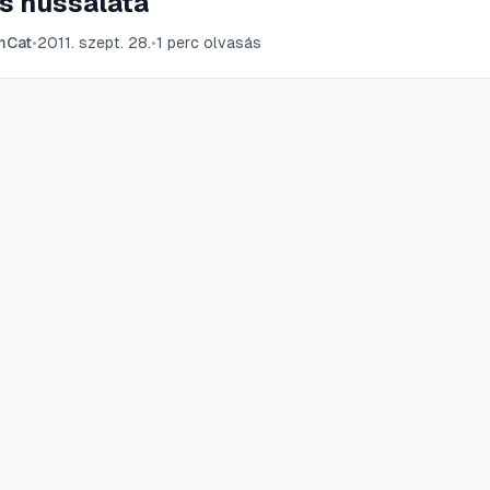
s hússaláta
mCat
•
2011. szept. 28.
•
1
perc olvasás
Auto
Rólunk
Kapc