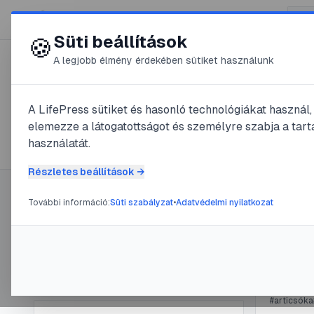
😍 LifePress
Süti beállítások
🍪
A legjobb élmény érdekében sütiket használunk
← Összes címke
🏷️
#
zeller
A LifePress sütiket és hasonló technológiákat használ
elemezze a látogatottságot és személyre szabja a tarta
5
cikk található ezzel a címkével
használatát.
Részletes beállítások →
További információ:
Süti szabályzat
•
Adatvédelmi nyilatkozat
Címke információ
#
alma
#
art
Béres
Név:
zeller
Cikkek száma:
5
@
Viz
Slug:
zeller
#
articsóka