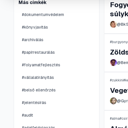
Más címkék
Fogy
súly
#
dokumentumvédelem
@
Bk
#
könyvjavítás
#
archíválás
#
burgyony
Zölds
#
papírrestaurálás
@
Ben
#
folyamatfejlesztés
#
vállalatirányítás
#
cukkini
#
k
Vege
#
belső ellenőrzés
@
Gy
#
jelentésírás
#
audit
#
alma
#
csi
#
adatfeldolgozás