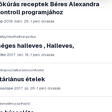
ókúrás receptek Béres Alexandra
kontroll programjához
Sp
•
2018. márc. 25.
•
1
perc olvasás
a
#
gyökés
#
hal
#
sárgarépa
éges halleves , Halleves,
itto
•
2017. okt. 16.
•
1
perc olvasás
elkáposzta
#
paradicsom
#
zeller
táriánus ételek
roscope
•
2017. júl. 26.
•
1
perc olvasás
rkemell
#
mustár
#
tejföl