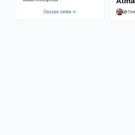
Almá
Összes címke →
@
To
😍 LifePress