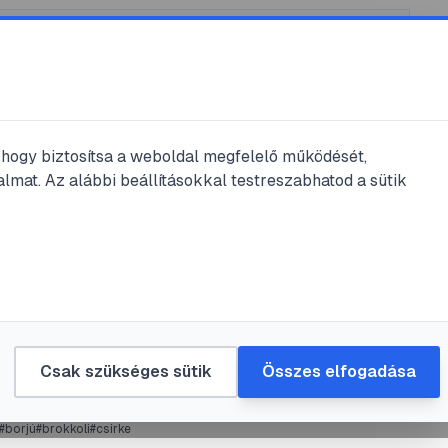
, hogy biztosítsa a weboldal megfelelő működését,
lmat. Az alábbi beállításokkal testreszabhatod a sütik
icsóka
#
birka
#
bor
 Alexandra Súlykontroll táblázat 1.
igt
•
2018. márc. 26.
•
1
perc olvasás
Csak szükséges sütik
Összes elfogadása
#
borjú
#
brokkoli
#
csirke