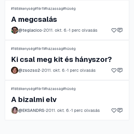
#
féltékenység
#
férfi
#
házasság
#
hűség
A megcsalás
@
teglacico
•
2011. okt. 6.
•
1
perc olvasás
#
féltékenység
#
férfi
#
házasság
#
hűség
Ki csal meg kit és hányszor?
@
zsozso2
•
2011. okt. 6.
•
1
perc olvasás
#
féltékenység
#
férfi
#
házasság
#
hűség
A bizalmi elv
@
EKSANDRS
•
2011. okt. 6.
•
1
perc olvasás