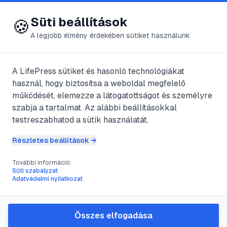
😍 LifePress
Bejelentkezés
Süti beállítások
🍪
A legjobb élmény érdekében sütiket használunk
← Összes kategória
📁
Kapcsolatok
A LifePress sütiket és hasonló technológiákat
használ, hogy biztosítsa a weboldal megfelelő
működését, elemezze a látogatottságot és személyre
66
cikk található ebben a kategóriában
szabja a tartalmat. Az alábbi beállításokkal
testreszabhatod a sütik használatát.
Részletes beállítások →
#
esemény utáni tabletta
#
fogamzásgátlás
További információ:
Sürgősségi fogamzásgátlás
Süti szabályzat
Adatvédelmi nyilatkozat
@
Nagylny
•
2025. febr. 6.
•
1
perc olvasás
Összes elfogadása
#
barátság
#
családi kapcsolatok
#
elszigetelődés
#
emberi kapcsolatok