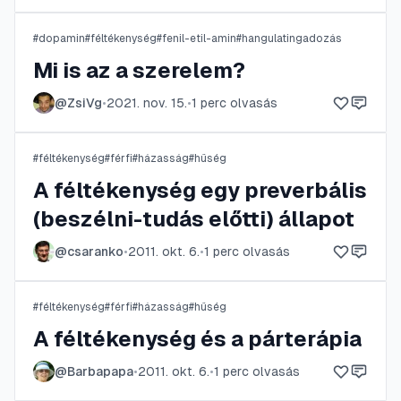
#
dopamin
#
féltékenység
#
fenil-etil-amin
#
hangulatingadozás
Mi is az a szerelem?
@
ZsiVg
•
2021. nov. 15.
•
1
perc olvasás
#
féltékenység
#
férfi
#
házasság
#
hűség
A féltékenység egy preverbális
(beszélni-tudás előtti) állapot
@
csaranko
•
2011. okt. 6.
•
1
perc olvasás
#
féltékenység
#
férfi
#
házasság
#
hűség
A féltékenység és a párterápia
@
Barbapapa
•
2011. okt. 6.
•
1
perc olvasás