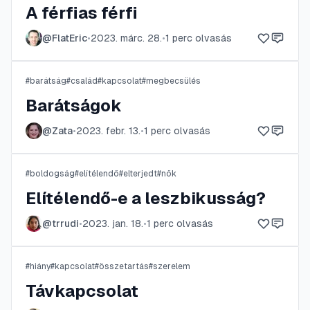
A férfias férfi
@
FlatEric
•
2023. márc. 28.
•
1
perc olvasás
#
barátság
#
család
#
kapcsolat
#
megbecsülés
Barátságok
@
Zata
•
2023. febr. 13.
•
1
perc olvasás
#
boldogság
#
elítélendő
#
elterjedt
#
nők
Elítélendő-e a leszbikusság?
@
trrudi
•
2023. jan. 18.
•
1
perc olvasás
#
hiány
#
kapcsolat
#
összetartás
#
szerelem
Távkapcsolat