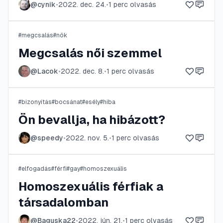
@
cynik
•
2022. dec. 24.
•
1
perc olvasás
#
megcsalás
#
nők
Megcsalás női szemmel
@
Lacok
•
2022. dec. 8.
•
1
perc olvasás
#
bizonyítás
#
bocsánat
#
esély
#
hiba
Ön bevallja, ha hibázott?
@
speedy
•
2022. nov. 5.
•
1
perc olvasás
#
elfogadás
#
férfi
#
gay
#
homoszexuális
Homoszexuális férfiak a
társadalomban
@
Baguska22
•
2022. jún. 21.
•
1
perc olvasás