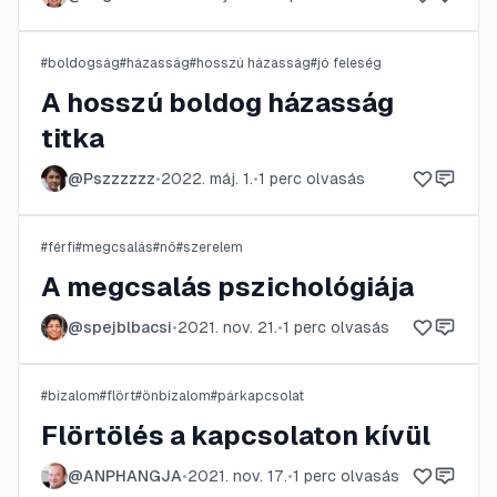
#
boldogság
#
házasság
#
hosszú házasság
#
jó feleség
A hosszú boldog házasság
titka
@
Pszzzzzz
•
2022. máj. 1.
•
1
perc olvasás
#
férfi
#
megcsalás
#
nő
#
szerelem
A megcsalás pszichológiája
@
spejblbacsi
•
2021. nov. 21.
•
1
perc olvasás
#
bizalom
#
flört
#
önbizalom
#
párkapcsolat
Flörtölés a kapcsolaton kívül
@
ANPHANGJA
•
2021. nov. 17.
•
1
perc olvasás