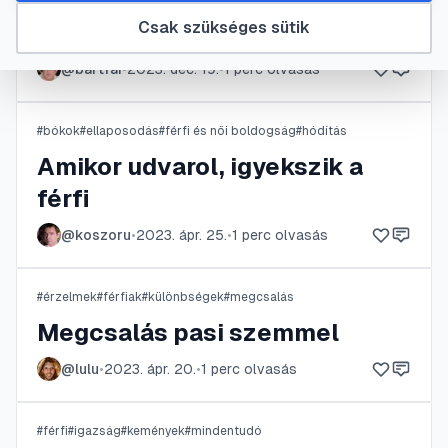
Csak szükséges sütik
Leküzdhető a magány
@
bartfai
•
2023. dec. 19.
•
1
perc olvasás
#
bókok
#
ellaposodás
#
férfi és női boldogság
#
hódítás
Amikor udvarol, igyekszik a
férfi
@
koszoru
•
2023. ápr. 25.
•
1
perc olvasás
#
érzelmek
#
férfiak
#
különbségek
#
megcsalás
Megcsalás pasi szemmel
@
lulu
•
2023. ápr. 20.
•
1
perc olvasás
#
férfi
#
igazság
#
kemények
#
mindentudó