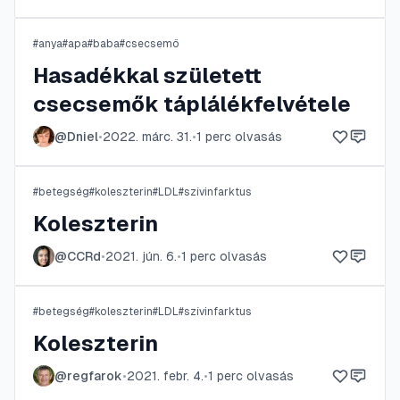
#
anya
#
apa
#
baba
#
csecsemő
Hasadékkal született
csecsemők táplálékfelvétele
@
Dniel
•
2022. márc. 31.
•
1
perc olvasás
#
betegség
#
koleszterin
#
LDL
#
szívinfarktus
Koleszterin
@
CCRd
•
2021. jún. 6.
•
1
perc olvasás
#
betegség
#
koleszterin
#
LDL
#
szívinfarktus
Koleszterin
@
regfarok
•
2021. febr. 4.
•
1
perc olvasás