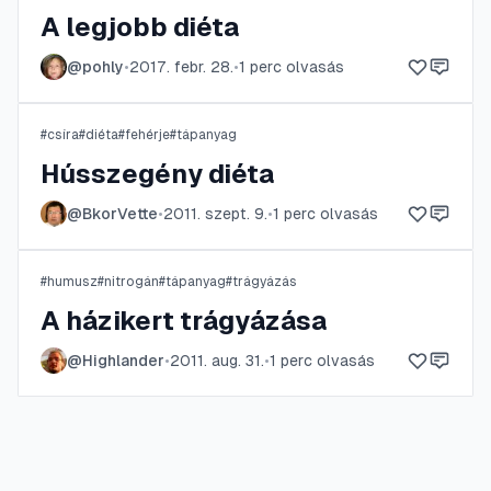
A legjobb diéta
@
pohly
•
2017. febr. 28.
•
1
perc olvasás
#
csíra
#
diéta
#
fehérje
#
tápanyag
Hússzegény diéta
@
BkorVette
•
2011. szept. 9.
•
1
perc olvasás
#
humusz
#
nitrogán
#
tápanyag
#
trágyázás
A házikert trágyázása
@
Highlander
•
2011. aug. 31.
•
1
perc olvasás