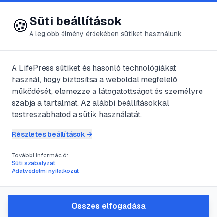
😍 LifePress
Bejelentkezés
Süti beállítások
🍪
A legjobb élmény érdekében sütiket használunk
← Összes címke
🏷️
#
tápanyag
A LifePress sütiket és hasonló technológiákat
használ, hogy biztosítsa a weboldal megfelelő
működését, elemezze a látogatottságot és személyre
16
cikk található ezzel a címkével
szabja a tartalmat. Az alábbi beállításokkal
testreszabhatod a sütik használatát.
Részletes beállítások →
#
orchidea
#
növénygondozás
#
átültetés
#
öntözés
További információ:
Hogyan éleszd újra a hervadó
Süti szabályzat
Adatvédelmi nyilatkozat
orchideát: gyakorlati lépések
és tippek
Összes elfogadása
Gyakorlati útmutató orchideák újraélesztéséhez: