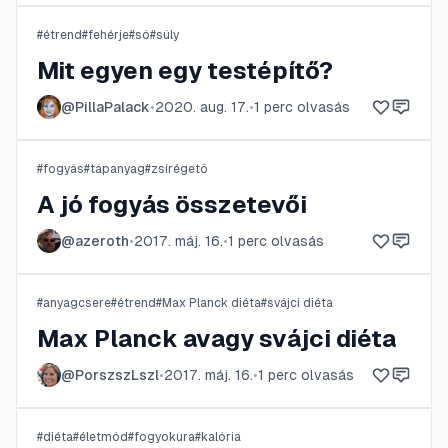
#
étrend
#
fehérje
#
só
#
súly
Mit egyen egy testépítő?
@
PillaPalack
•
2020. aug. 17.
•
1
perc olvasás
#
fogyás
#
tápanyag
#
zsírégető
A jó fogyás összetevői
@
azeroth
•
2017. máj. 16.
•
1
perc olvasás
#
anyagcsere
#
étrend
#
Max Planck diéta
#
svájci diéta
Max Planck avagy svájci diéta
@
PorszszLszl
•
2017. máj. 16.
•
1
perc olvasás
#
diéta
#
életmód
#
fogyokura
#
kalória